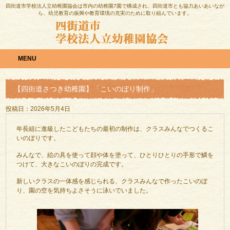
四街道市学校法人立幼稚園協会は市内の幼稚園7園で構成され、四街道市とも協力あいあいなが
ら、幼児教育の振興や教育環境の充実のために取り組んでいます。
MENU
【四街道さつき幼稚園】「こいのぼり制作」
投稿日：2026年5月4日
年長組に進級したこどもたちの最初の制作は、クラスみんなでつくるこ
いのぼりです。
みんなで、絵の具を使って顔や体を塗って、ひとりひとりの手形で鱗を
つけて、大きなこいのぼりの完成です。
新しいクラスの一体感を感じられる、クラスみんなで作ったこいのぼ
り、園の空を気持ちよさそうに泳いでいました。